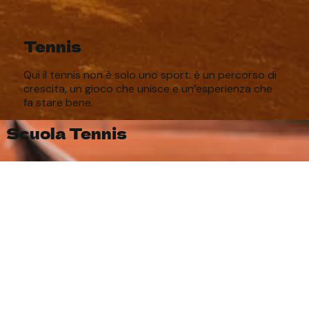
Tennis
Qui il tennis non è solo uno sport: è un percorso di
crescita, un gioco che unisce e un’esperienza che
fa stare bene.
Scuola Tennis
Brochure Corsi Estivi 2026
Attività
interna