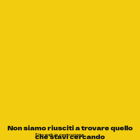
Non siamo riusciti a trovare quello
che stavi cercando
Sito web in costruzione